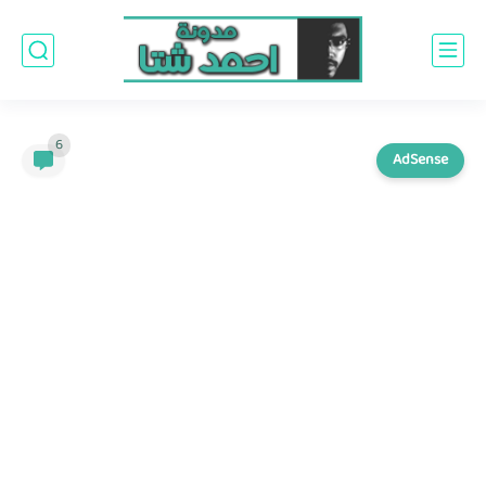
6
AdSense